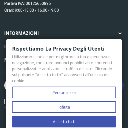
Partiva IVA: 00125650895
Orari: 9:00-13.00 / 16.00-19.00
INFORMAZIONI

LINK UTILI

Rispettiamo La Privacy Degli Utenti
Utilizziamo i cookie per migliorare la tua esperienza di
NEWSLETTER
navigazione, mostrare annunci pubblicitari o contenuti
personalizzati e analizzare il traffico del sito. Cliccando
Iscriviti per le ultime news
sul pulsante "Accetta tutto" acconsenti all'utilizzo dei
cookie.
Iscriviti
Personalizza
Acconsento ai termini e condizioni descritti nella Privacy
Policy
Rifiuta
Accetta tutti