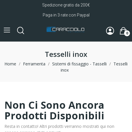
Spedizione gratis da 200€
Paga in 3 rate con Paypal
0
Tesselli inox
Home
Ferramenta
Sistemi di fissaggio - Tasselli
Tesselli
inox
Non Ci Sono Ancora
Prodotti Disponibili
Resta in contatto! Altri prodotti verranno mostrati qui non