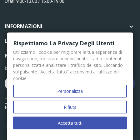
Orari: 9:00-13.00 / 16.00-19.00
INFORMAZIONI

LINK UTILI

Rispettiamo La Privacy Degli Utenti
Utilizziamo i cookie per migliorare la tua esperienza di
NEWSLETTER
navigazione, mostrare annunci pubblicitari o contenuti
personalizzati e analizzare il traffico del sito. Cliccando
Iscriviti per le ultime news
sul pulsante "Accetta tutto" acconsenti all'utilizzo dei
cookie.
Iscriviti
Personalizza
Acconsento ai termini e condizioni descritti nella Privacy
Policy
Rifiuta
Accetta tutti