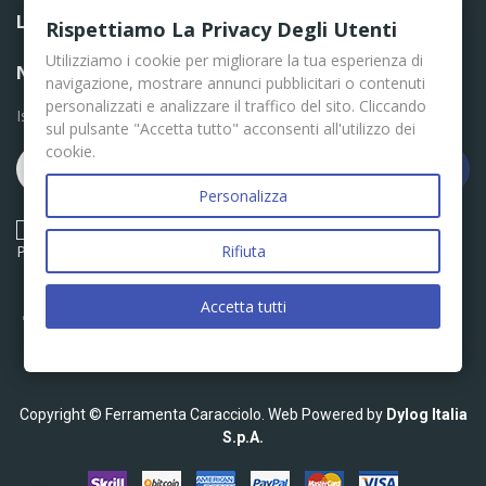
LINK UTILI

Rispettiamo La Privacy Degli Utenti
Utilizziamo i cookie per migliorare la tua esperienza di
NEWSLETTER
navigazione, mostrare annunci pubblicitari o contenuti
personalizzati e analizzare il traffico del sito. Cliccando
Iscriviti per le ultime news
sul pulsante "Accetta tutto" acconsenti all'utilizzo dei
cookie.
Iscriviti
Personalizza
Acconsento ai termini e condizioni descritti nella Privacy
Policy
Rifiuta
Accetta tutti
Copyright © Ferramenta Caracciolo. Web Powered by
Dylog Italia
S.p.A.