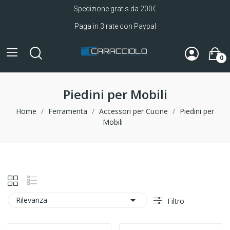
Spedizione gratis da 200€
Paga in 3 rate con Paypal
0
Piedini per Mobili
Home
Ferramenta
Accessori per Cucine
Piedini per
Mobili

Rilevanza
Filtro