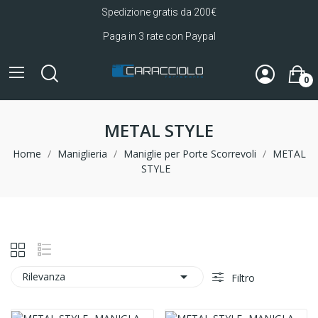
Spedizione gratis da 200€
Paga in 3 rate con Paypal
0
METAL STYLE
Home
Maniglieria
Maniglie per Porte Scorrevoli
METAL
STYLE

Rilevanza
Filtro