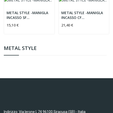
METAL STYLE -MANIGLA
METAL STYLE -MANIGLA
INCASSO SF
INCASSO CF
19081.13000.35 FVP
19081.13001.35 FVP
15,10 €
21,40 €
METAL STYLE
Indirizzo: Via Ierone I, 74 96100 Siracusa (SR) - Italia