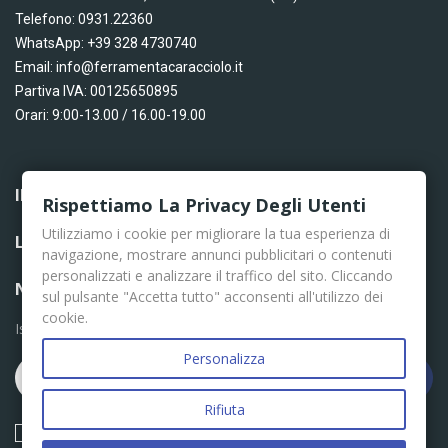
Telefono: 0931.22360
WhatsApp: +39 328 4730740
Email: info@ferramentacaracciolo.it
Partiva IVA: 00125650895
Orari: 9:00-13.00 / 16.00-19.00
INFORMAZIONI

Rispettiamo La Privacy Degli Utenti
Utilizziamo i cookie per migliorare la tua esperienza di
LINK UTILI

navigazione, mostrare annunci pubblicitari o contenuti
personalizzati e analizzare il traffico del sito. Cliccando
NEWSLETTER
sul pulsante "Accetta tutto" acconsenti all'utilizzo dei
cookie.
Iscriviti per le ultime news
Personalizza
Iscriviti
Rifiuta
Acconsento ai termini e condizioni descritti nella Privacy