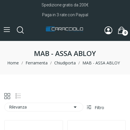
Spedizione gratis da 200€
Paga in 3 rate con Paypal
0
MAB - ASSA ABLOY
Home
Ferramenta
Chiudiporta
MAB - ASSA ABLOY

Rilevanza
Filtro