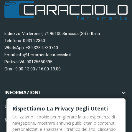
Indirizzo: Via Ierone I, 74 96100 Siracusa (SR) - Italia
Telefono: 0931.22360
WhatsApp: +39 328 4730740
Email: info@ferramentacaracciolo.it
Partiva IVA: 00125650895
Orari: 9:00-13.00 / 16.00-19.00
INFORMAZIONI

LINK UTILI

Rispettiamo La Privacy Degli Utenti
Utilizziamo i cookie per migliorare la tua esperienza di
NEWSLETTER
navigazione, mostrare annunci pubblicitari o contenuti
personalizzati e analizzare il traffico del sito. Cliccando
Iscriviti per le ultime news