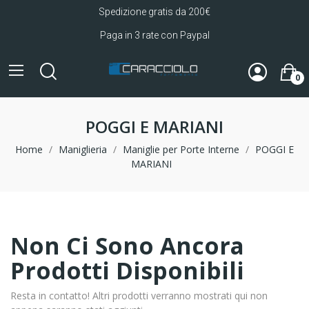
Spedizione gratis da 200€
Paga in 3 rate con Paypal
0
POGGI E MARIANI
Home
Maniglieria
Maniglie per Porte Interne
POGGI E
MARIANI
Non Ci Sono Ancora
Prodotti Disponibili
Resta in contatto! Altri prodotti verranno mostrati qui non