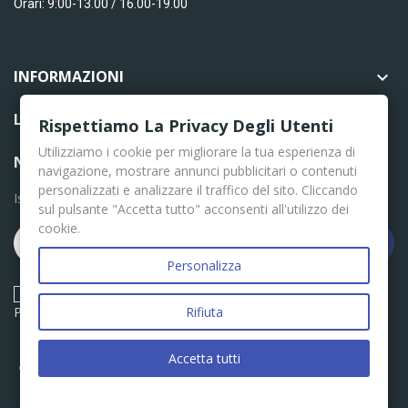
Orari: 9:00-13.00 / 16.00-19.00
INFORMAZIONI

LINK UTILI

Rispettiamo La Privacy Degli Utenti
Utilizziamo i cookie per migliorare la tua esperienza di
NEWSLETTER
navigazione, mostrare annunci pubblicitari o contenuti
personalizzati e analizzare il traffico del sito. Cliccando
Iscriviti per le ultime news
sul pulsante "Accetta tutto" acconsenti all'utilizzo dei
cookie.
Iscriviti
Personalizza
Acconsento ai termini e condizioni descritti nella Privacy
Policy
Rifiuta
Accetta tutti