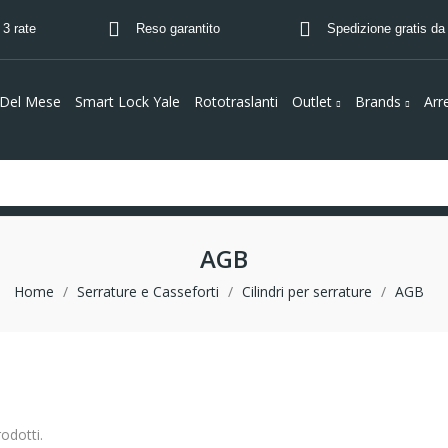
 3 rate
Reso garantito
Spedizione gratis da
 Del Mese
Smart Lock Yale
Rototraslanti
Outlet
Brands
Arr
AGB
Home
Serrature e Casseforti
Cilindri per serrature
AGB
odotti.