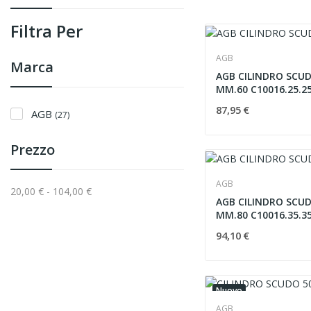
Filtra Per
AGB
Marca
AGB CILINDRO SCU
MM.60 C10016.25.2
87,95 €
AGB
(27)
Prezzo
AGB
20,00 € - 104,00 €
AGB CILINDRO SCU
MM.80 C10016.35.3
94,10 €
Nuovo
AGB