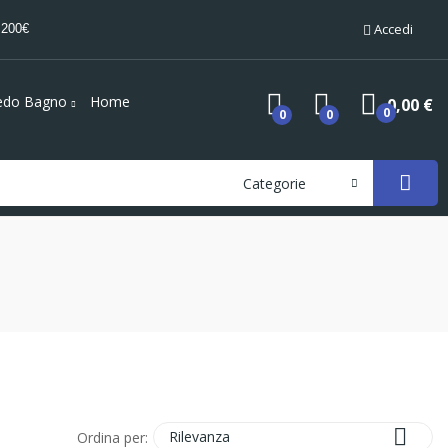
Accedi
 200€
edo Bagno
Home
0,00 €
0
0
0
Categorie

Rilevanza
Ordina per: