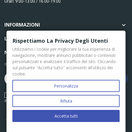
Orari: 9:00-13.00 / 16.00-19.00
INFORMAZIONI

LINK UTILI

Rispettiamo La Privacy Degli Utenti
Utilizziamo i cookie per migliorare la tua esperienza di
NEWSLETTER
navigazione, mostrare annunci pubblicitari o contenuti
personalizzati e analizzare il traffico del sito. Cliccando
Iscriviti per le ultime news
sul pulsante "Accetta tutto" acconsenti all'utilizzo dei
cookie.
Iscriviti
Personalizza
Acconsento ai termini e condizioni descritti nella Privacy
Policy
Rifiuta
Accetta tutti