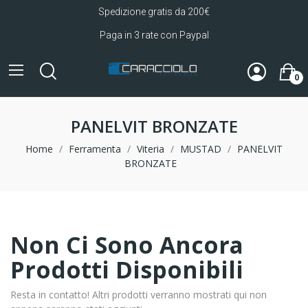
Spedizione gratis da 200€
Paga in 3 rate con Paypal
0
PANELVIT BRONZATE
Home
Ferramenta
Viteria
MUSTAD
PANELVIT
BRONZATE
Non Ci Sono Ancora
Prodotti Disponibili
Resta in contatto! Altri prodotti verranno mostrati qui non