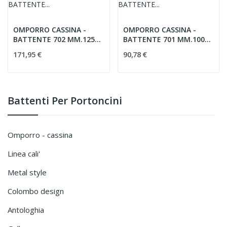
OMPORRO CASSINA -
OMPORRO CASSINA -
BATTENTE 702 MM.125
BATTENTE 701 MM.100
ORO PVD
ORO
171,95 €
90,78 €
Battenti Per Portoncini
omporro - cassina
linea cali'
metal style
colombo design
antologhia