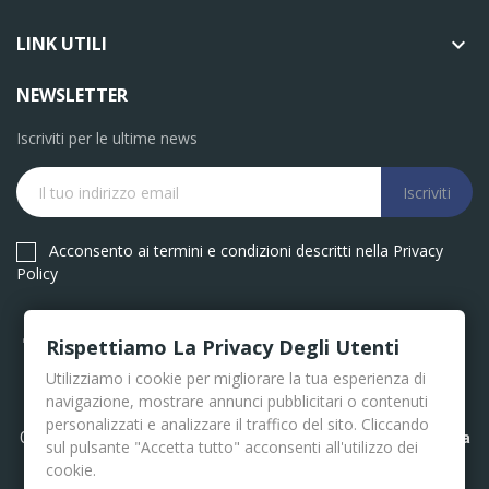
LINK UTILI

NEWSLETTER
Iscriviti per le ultime news
Iscriviti
Acconsento ai termini e condizioni descritti nella Privacy
Policy
Rispettiamo La Privacy Degli Utenti
Utilizziamo i cookie per migliorare la tua esperienza di
navigazione, mostrare annunci pubblicitari o contenuti
personalizzati e analizzare il traffico del sito. Cliccando
Copyright © Ferramenta Caracciolo. Web Powered by
Dylog Italia
sul pulsante "Accetta tutto" acconsenti all'utilizzo dei
S.p.A.
cookie.