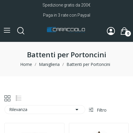
Spedizione gratis da 200€
Paga in 3 rate con Paypal
0
Battenti per Portoncini
Home
Maniglieria
Battenti per Portoncini

Rilevanza
Filtro