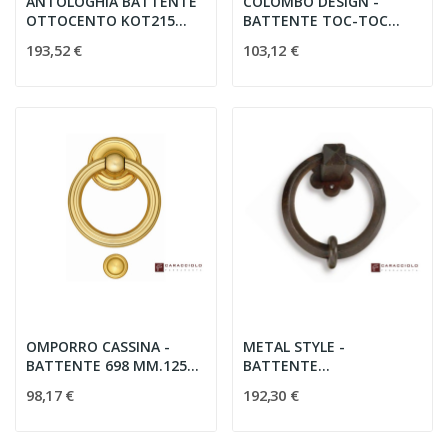
ANTOLOGHIA BATTENTE
COLOMBO DESIGN -
OTTOCENTO KOT215
BATTENTE TOC-TOC
BRONZO
AM115 HPS ORO
193,52 €
103,12 €
OMPORRO CASSINA -
METAL STYLE -
BATTENTE 698 MM.125
BATTENTE
ORO
26004.14500.35 FVP
98,17 €
192,30 €