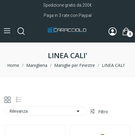
Spedizione gratis da 200€
Paga in 3 rate con Paypal
0
LINEA CALI'
Home
Maniglieria
Maniglie per Finestre
LINEA CALI'

Rilevanza
Filtro