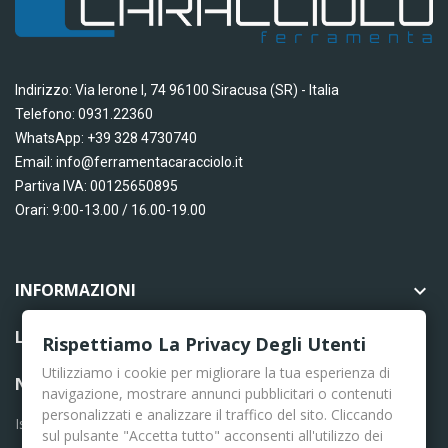
Indirizzo: Via Ierone I, 74 96100 Siracusa (SR) - Italia
Telefono: 0931.22360
WhatsApp: +39 328 4730740
Email: info@ferramentacaracciolo.it
Partiva IVA: 00125650895
Orari: 9:00-13.00 / 16.00-19.00
INFORMAZIONI

LINK UTILI

Rispettiamo La Privacy Degli Utenti
Utilizziamo i cookie per migliorare la tua esperienza di
NEWSLETTER
navigazione, mostrare annunci pubblicitari o contenuti
personalizzati e analizzare il traffico del sito. Cliccando
Iscriviti per le ultime news
sul pulsante "Accetta tutto" acconsenti all'utilizzo dei