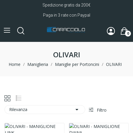
Spedizione gratis da 200€
Paga in 3 rate con Paypal
0
OLIVARI
Home
Maniglieria
Maniglie per Portoncini
OLIVARI

Rilevanza
Filtro