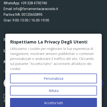
WhatsApp: +39 328 4730740
Email: info@ferramentacaracciolo.it
Partiva IVA: 00125650895
Orari: 9:00-13.00 / 16.00-19.00
INFORMAZIONI

Rispettiamo La Privacy Degli Utenti
Utilizziamo i cookie per migliorare la tua esperienza di
LINK UTILI

navigazione, mostrare annunci pubblicitari o contenuti
personalizzati e analizzare il traffico del sito. Cliccando
NEWSLETTER
sul pulsante "Accetta tutto" acconsenti all'utilizzo dei
cookie.
Iscriviti per le ultime news
Personalizza
Iscriviti
Rifiuta
Acconsento ai termini e condizioni descritti nella Privacy
Policy
Accetta tutti