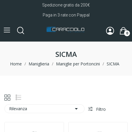
Spedizione gratis da 200€
Paga in 3 rate con Paypal
0
SICMA
Home
Maniglieria
Maniglie per Portoncini
SICMA

Rilevanza
Filtro