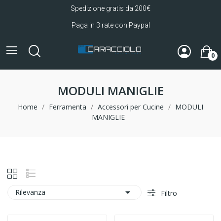
Spedizione gratis da 200€
Paga in 3 rate con Paypal
0
MODULI MANIGLIE
Home
Ferramenta
Accessori per Cucine
MODULI
MANIGLIE

Rilevanza
Filtro