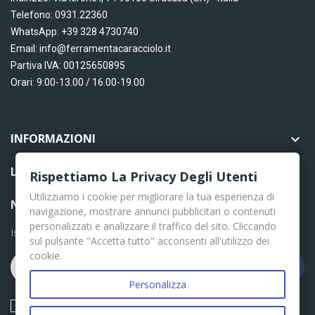
Telefono: 0931.22360
WhatsApp: +39 328 4730740
Email: info@ferramentacaracciolo.it
Partiva IVA: 00125650895
Orari: 9:00-13.00 / 16.00-19.00
INFORMAZIONI

LINK UTILI

Rispettiamo La Privacy Degli Utenti
Utilizziamo i cookie per migliorare la tua esperienza di
NEWSLETTER
navigazione, mostrare annunci pubblicitari o contenuti
personalizzati e analizzare il traffico del sito. Cliccando
Iscriviti per le ultime news
sul pulsante "Accetta tutto" acconsenti all'utilizzo dei
cookie.
Iscriviti
Personalizza
Acconsento ai termini e condizioni descritti nella Privacy