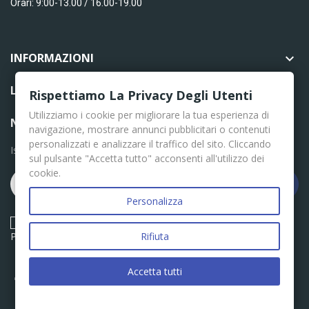
Orari: 9:00-13.00 / 16.00-19.00
INFORMAZIONI

LINK UTILI

Rispettiamo La Privacy Degli Utenti
Utilizziamo i cookie per migliorare la tua esperienza di
NEWSLETTER
navigazione, mostrare annunci pubblicitari o contenuti
personalizzati e analizzare il traffico del sito. Cliccando
Iscriviti per le ultime news
sul pulsante "Accetta tutto" acconsenti all'utilizzo dei
cookie.
Iscriviti
Personalizza
Acconsento ai termini e condizioni descritti nella Privacy
Policy
Rifiuta
Accetta tutti