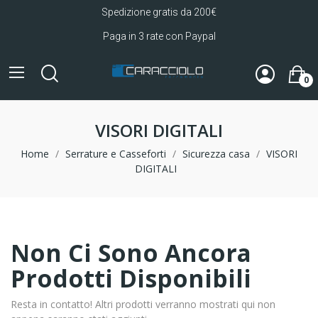
Spedizione gratis da 200€
Paga in 3 rate con Paypal
0
VISORI DIGITALI
Home
Serrature e Casseforti
Sicurezza casa
VISORI
DIGITALI
Non Ci Sono Ancora
Prodotti Disponibili
Resta in contatto! Altri prodotti verranno mostrati qui non