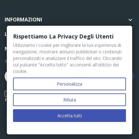
INFORMAZIONI

LINK UTILI

Rispettiamo La Privacy Degli Utenti
Utilizziamo i cookie per migliorare la tua esperienza di
NEWSLETTER
navigazione, mostrare annunci pubblicitari o contenuti
personalizzati e analizzare il traffico del sito. Cliccando
Iscriviti per le ultime news
sul pulsante "Accetta tutto" acconsenti all'utilizzo dei
cookie.
Iscriviti
Personalizza
Acconsento ai termini e condizioni descritti nella Privacy
Policy
Rifiuta
Accetta tutti